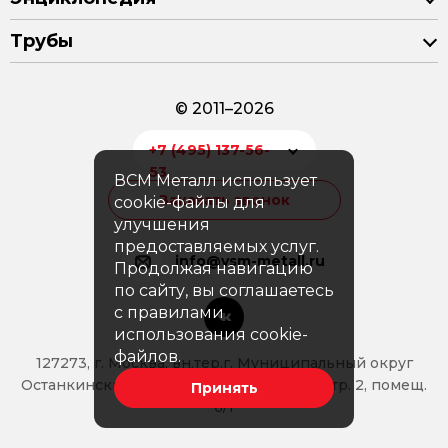
Трубы
© 2011–2026
+7 (495) 137-56-
53
ВСМ Металл использует
Заказать звонок
cookie-файлы для
улучшения
предоставляемых услуг.
info@vsm-metall.ru
Продолжая навигацию
по сайту, вы соглашаетесь
с правилами
использования cookie-
файлов.
127273, г. Москва, вн.тер.г. Муниципальный округ
Останкинский, Аллея Берёзовая, д. 14б, стр. 2, помещ.
Принять
6/1