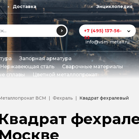
Доставка
Энциклопедия
+7 (495) 137-56-
53
info@vsm-metall.ru
тура
Запорная арматура
Нержавеющая сталь
Сварочные материалы
е сплавы
Цветной металлопрокат
Металлопрокат ВСМ
Фехраль
Квадрат фехралевый
Квадрат фехрал
Москве