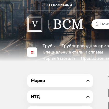
О компании
Трубы
Трубопроводная арма
Специальные стали и сплавы
Черный металл
Прецизионны
Марки
НТД