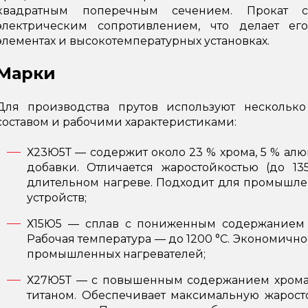
квадратным поперечным сечением. Прокат с
электрическим сопротивлением, что делает ег
элементах и высокотемпературных установках.
Марки
Для производства прутов используют нескольк
составом и рабочими характеристиками:
Х23Ю5Т
— содержит около 23 % хрома, 5 % ал
добавки. Отличается жаростойкостью (до 13
длительном нагреве. Подходит для промышле
устройств;
Х15Ю5
— сплав с пониженным содержанием х
Рабочая температура — до 1200 °C. Экономич
промышленных нагревателей;
Х27Ю5Т
— с повышенным содержанием хрома (
титаном. Обеспечивает максимальную жаросто