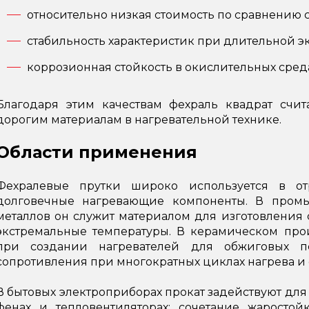
относительно низкая стоимость по сравнению 
стабильность характеристик при длительной э
коррозионная стойкость в окислительных среда
Благодаря этим качествам фехраль квадрат счит
дорогим материалам в нагревательной технике.
Области применения
Фехралевые прутки широко используется в от
долговечные нагревающие компоненты. В промы
металлов он служит материалом для изготовлени
экстремальные температуры. В керамическом про
при создании нагревателей для обжиговых п
сопротивления при многократных циклах нагрева и
В бытовых электроприборах прокат задействуют для
фенах и тепловентиляторах: сочетание жаросто