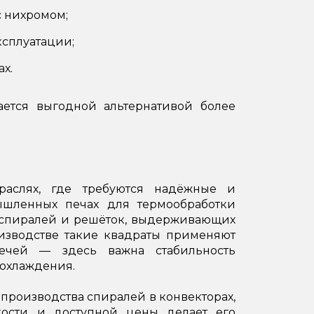
с нихромом;
ксплуатации;
х.
ается выгодной альтернативой более
раслях, где требуются надёжные и
шленных печах для термообработки
я спиралей и решёток, выдерживающих
изводстве такие квадраты применяют
ечей — здесь важна стабильность
 охлаждения.
 производства спиралей в конвекторах,
йкости и доступной цены делает его