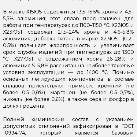
В марке
Х15Ю5
содержится 13,5–15,5% хрома и 4,5–
5,5% алюминия; этот сплав предназначен для
работы при температурах до 1100–1150 °C. Х23Ю5 и
Х23Ю5Т содержат 21,5–24% хрома и 4,6–5,8%
алюминия; добавка титана в марке
Х23Ю5Т
(0,2–
0,5%) повышает жаропрочность и увеличивает
срок службы изделий при температурах до 1300
°C.
Х27Ю5Т
с содержанием хрома 26–28% и
алюминия 5–5,8% рассчитан на наиболее тяжёлые
условия эксплуатации — до 1400 °C. Помимо
основных легирующих компонентов, в составе
сплавов присутствуют примеси: кремний (не
более 0,5–0,8%), марганец (не более 0,5–0,7%),
никель (не более 0,6%), а также сера и фосфор в
долях процента.
Полный химический состав с указанием
допустимых отклонений зафиксирован в ГОСТ
10994-74, который является базовым