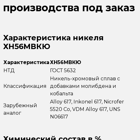
производства под заказ
Характеристика никеля
ХН56МВКЮ
Характеристика
ХН56МВКЮ
НТД
ГОСТ 5632
Никель-хромовый сплав с
Классификация
добавками молибдена и
кобальта
Alloy 617, Inkonel 617, Nicrofer
Зарубежный
5520 Co, VDM Alloy 617, UNS
аналог
N06617
Химический состав в %