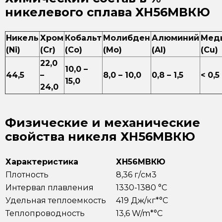
никелевого сплава ХН56МВКЮ
Никель
Хром
Кобальт
Молибден
Алюминий
Мед
(Ni)
(Cr)
(Co)
(Mo)
(Al)
(Cu)
22,0
10,0 –
44,5
–
8,0 – 10,0
0,8 – 1,5
< 0,5
15,0
24,0
Физические и механические
свойства никеля ХН56МВКЮ
Характеристика
ХН56МВКЮ
Плотность
8,36 г/см3
Интервал плавления
1330-1380 °С
Удельная теплоемкость
419 Дж/кг*°С
Теплопроводность
13,6 W/m*°С