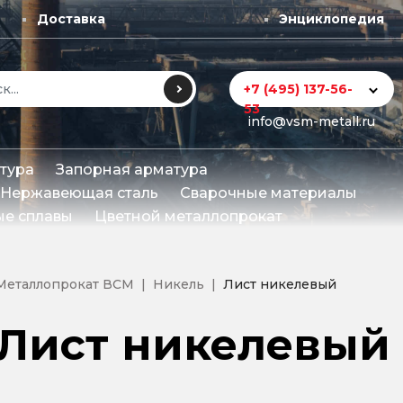
Доставка
Энциклопедия
+7 (495) 137-56-
53
info@vsm-metall.ru
тура
Запорная арматура
Нержавеющая сталь
Сварочные материалы
е сплавы
Цветной металлопрокат
Металлопрокат ВСМ
Никель
Лист никелевый
Лист никелевый 