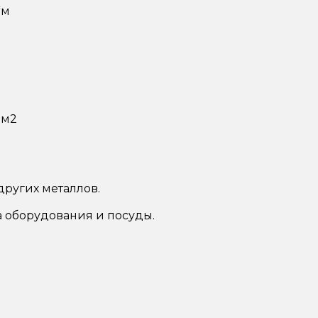
*м
мм2
других металлов.
 оборудования и посуды.