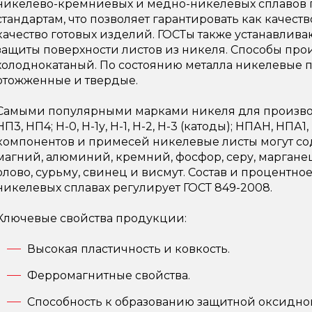
никелево-кремниевых и медно-никелевых сплавов 
стандартам, что позволяет гарантировать как качеств
качество готовых изделий. ГОСТы также устанавлив
защиты поверхности листов из никеля. Способы про
холоднокатаный. По состоянию металла никелевые 
отожженные и твердые.
Самыми популярными марками никеля для производс
НП3, НП4; Н-0, Н-1у, Н-1, Н-2, Н-3 (катоды); НПАН, НП
компонентов и примесей никелевые листы могут соде
магний, алюминий, кремний, фосфор, серу, марганец
олово, сурьму, свинец и висмут. Состав и процентн
никелевых сплавах регулирует ГОСТ 849-2008.
Ключевые свойства продукции:
Высокая пластичность и ковкость.
Ферромагнитные свойства.
Способность к образованию защитной оксидно