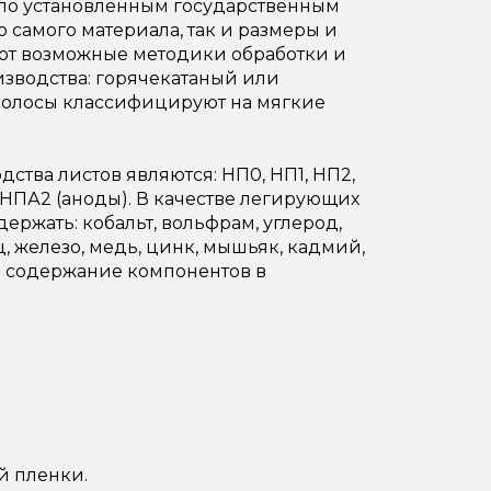
по установленным государственным
о самого материала, так и размеры и
ают возможные методики обработки и
изводства: горячекатаный или
полосы классифицируют на мягкие
тва листов являются: НП0, НП1, НП2,
А1, НПА2 (аноды). В качестве легирующих
ржать: кобальт, вольфрам, углерод,
, железо, медь, цинк, мышьяк, кадмий,
ое содержание компонентов в
й пленки.