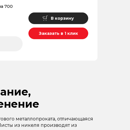
а 700
В корзину
Заказать в 1 клик
ание,
енение
тового металлопроката, отличающаяся
исты из никеля производят из