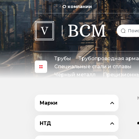
О компании
Трубы
Трубопроводная арма
Специальные стали и сплавы
Черный металл
Прецизионны
Марки
НТД