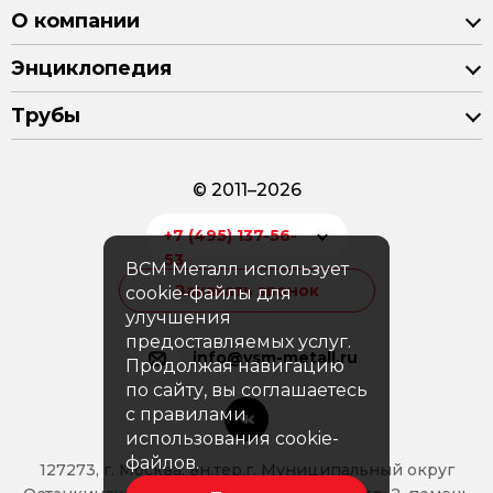
О компании
Энциклопедия
Трубы
© 2011–2026
+7 (495) 137-56-
53
ВСМ Металл использует
Заказать звонок
cookie-файлы для
улучшения
предоставляемых услуг.
info@vsm-metall.ru
Продолжая навигацию
по сайту, вы соглашаетесь
с правилами
использования cookie-
файлов.
127273, г. Москва, вн.тер.г. Муниципальный округ