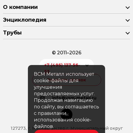
О компании
Энциклопедия
Трубы
© 2011–2026
+7 (495) 137-56-
53
ВСМ Металл использует
Заказать звонок
cookie-файлы для
улучшения
предоставляемых услуг.
info@vsm-metall.ru
Продолжая навигацию
по сайту, вы соглашаетесь
с правилами
использования cookie-
файлов.
127273, г. Москва, вн.тер.г. Муниципальный округ