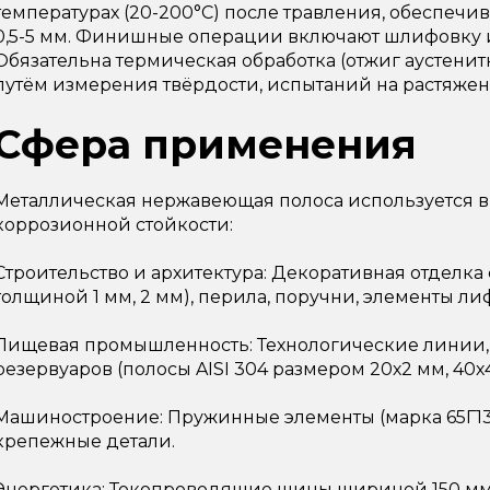
температурах (20-200°C) после травления, обеспечив
0,5-5 мм. Финишные операции включают шлифовку 
Обязательна термическая обработка (отжиг аустенитн
путём измерения твёрдости, испытаний на растяжен
Сфера применения
Металлическая нержавеющая полоса используется в 
коррозионной стойкости:
Строительство и архитектура: Декоративная отделк
толщиной 1 мм, 2 мм), перила, поручни, элементы ли
Пищевая промышленность: Технологические линии,
резервуаров (полосы AISI 304 размером 20х2 мм, 40х4
Машиностроение: Пружинные элементы (марка 65Г13,
крепежные детали.
Энергетика: Токопроводящие шины шириной 150 мм