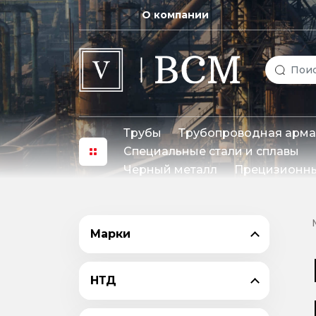
О компании
Трубы
Трубопроводная арма
Специальные стали и сплавы
Черный металл
Прецизионны
Марки
НТД