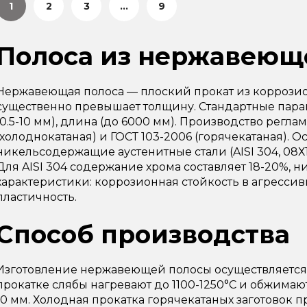
1
2
3
...
9
Полоса из нержавеющ
Нержавеющая полоса — плоский прокат из коррозио
существенно превышает толщину. Стандартные парам
(0.5-10 мм), длина (до 6000 мм). Производство регла
(холоднокатаная) и ГОСТ 103-2006 (горячекатаная). 
никельсодержащие аустенитные стали (AISI 304, 08Х1
Для AISI 304 содержание хрома составляет 18-20%, н
характеристики: коррозионная стойкость в агрессив
пластичность.
Способ производства
Изготовление нержавеющей полосы осуществляется
прокатке слябы нагревают до 1100-1250°C и обжимают
10 мм. Холодная прокатка горячекатаных заготовок 