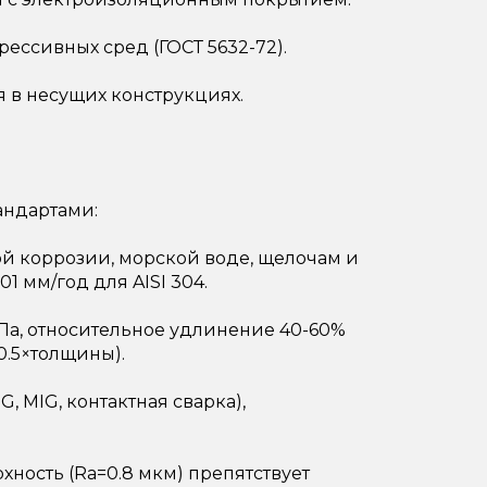
ссивных сред (ГОСТ 5632-72).
я в несущих конструкциях.
андартами:
ой коррозии, морской воде, щелочам и
1 мм/год для AISI 304.
МПа, относительное удлинение 40-60%
.5×толщины).
, MIG, контактная сварка),
ность (Ra=0.8 мкм) препятствует