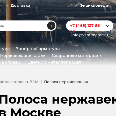
Доставка
Энциклопедия
+7 (495) 137-56-
53
info@vsm-metall.ru
тура
Запорная арматура
Нержавеющая сталь
Сварочные материалы
е сплавы
Цветной металлопрокат
Металлопрокат ВСМ
Полоса нержавеющая
Полоса нержаве
в Москве