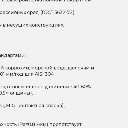
ссивных сред (ГОСТ 5632-72).
я в несущих конструкциях.
андартами:
ой коррозии, морской воде, щелочам и
1 мм/год для AISI 304.
МПа, относительное удлинение 40-60%
.5×толщины).
, MIG, контактная сварка),
ность (Ra=0.8 мкм) препятствует