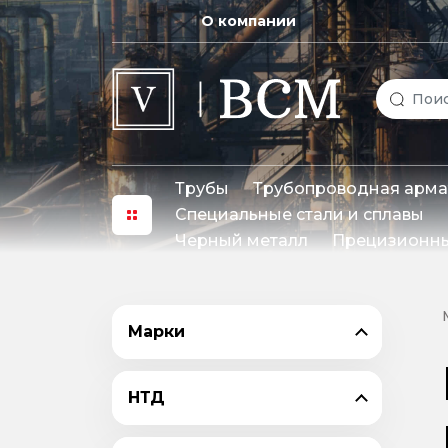
О компании
Трубы
Трубопроводная арма
Специальные стали и сплавы
Черный металл
Прецизионны
Марки
НТД