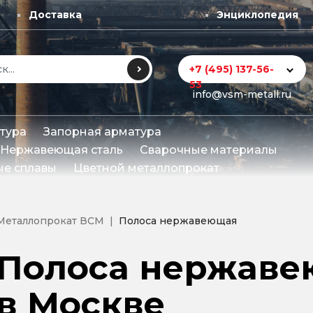
Доставка
Энциклопедия
+7 (495) 137-56-
53
info@vsm-metall.ru
тура
Запорная арматура
Нержавеющая сталь
Сварочные материалы
е сплавы
Цветной металлопрокат
Металлопрокат ВСМ
Полоса нержавеющая
Полоса нержаве
в Москве