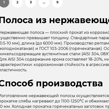
1
2
3
...
9
Полоса из нержавеющ
Нержавеющая полоса — плоский прокат из коррозио
существенно превышает толщину. Стандартные парам
(0.5-10 мм), длина (до 6000 мм). Производство регла
(холоднокатаная) и ГОСТ 103-2006 (горячекатаная). 
никельсодержащие аустенитные стали (AISI 304, 08Х1
Для AISI 304 содержание хрома составляет 18-20%, н
характеристики: коррозионная стойкость в агрессив
пластичность.
Способ производства
Изготовление нержавеющей полосы осуществляется
прокатке слябы нагревают до 1100-1250°C и обжимают
10 мм. Холодная прокатка горячекатаных заготовок 