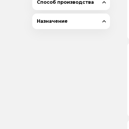
Способ производства
18
20
Назначение
22
24
25
28
30
32
35
36
40
50
55
56
60