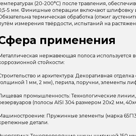
температурах (20-200°C) после травления, обеспечив
0,5-5 мм. Финишные операции включают шлифовку 
Обязательна термическая обработка (отжиг аустенитн
путём измерения твёрдости, испытаний на растяжен
Сфера применения
Металлическая нержавеющая полоса используется в 
коррозионной стойкости:
Строительство и архитектура: Декоративная отделк
толщиной 1 мм, 2 мм), перила, поручни, элементы ли
Пищевая промышленность: Технологические линии,
резервуаров (полосы AISI 304 размером 20х2 мм, 40х4
Машиностроение: Пружинные элементы (марка 65Г13,
крепежные детали.
Энергетика: Токопроводящие шины шириной 150 мм