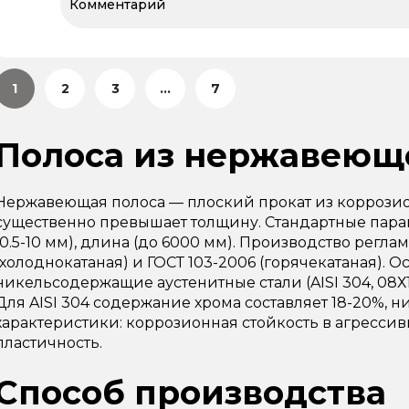
1
2
3
...
7
Полоса из нержавеющ
Нержавеющая полоса — плоский прокат из коррозио
существенно превышает толщину. Стандартные парам
(0.5-10 мм), длина (до 6000 мм). Производство регла
(холоднокатаная) и ГОСТ 103-2006 (горячекатаная). 
никельсодержащие аустенитные стали (AISI 304, 08Х1
Для AISI 304 содержание хрома составляет 18-20%, н
характеристики: коррозионная стойкость в агрессив
пластичность.
Способ производства