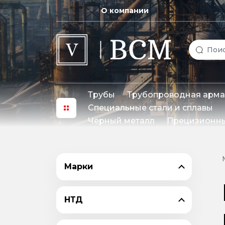
О компании
Трубы
Трубопроводная арма
Специальные стали и сплавы
Черный металл
Прецизионны
Марки
НТД