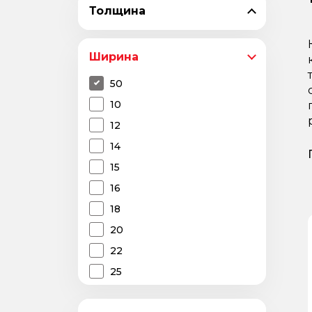
Толщина
Ширина
50
10
12
14
15
16
18
20
22
25
28