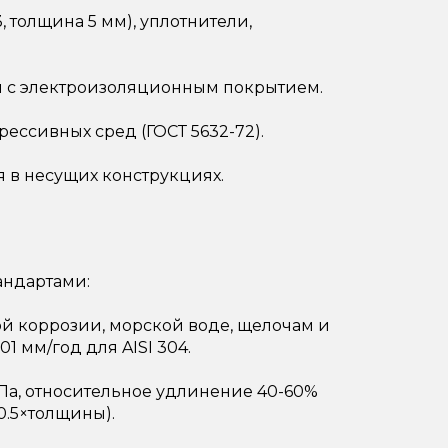
 толщина 5 мм), уплотнители,
 с электроизоляционным покрытием.
ссивных сред (ГОСТ 5632-72).
я в несущих конструкциях.
андартами:
ой коррозии, морской воде, щелочам и
1 мм/год для AISI 304.
МПа, относительное удлинение 40-60%
.5×толщины).