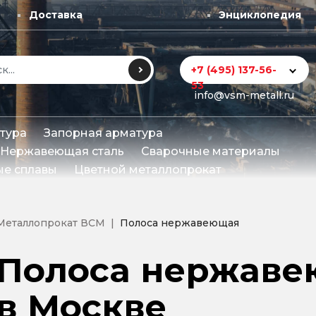
Доставка
Энциклопедия
+7 (495) 137-56-
53
info@vsm-metall.ru
тура
Запорная арматура
Нержавеющая сталь
Сварочные материалы
е сплавы
Цветной металлопрокат
Металлопрокат ВСМ
Полоса нержавеющая
Полоса нержаве
в Москве