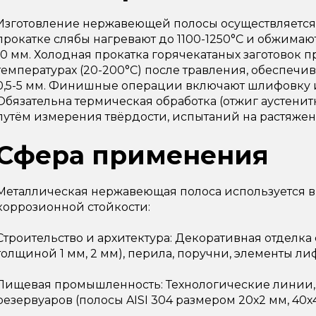
Изготовление нержавеющей полосы осуществляется
прокатке слябы нагревают до 1100-1250°C и обжимают
10 мм. Холодная прокатка горячекатаных заготовок 
температурах (20-200°C) после травления, обеспечив
0,5-5 мм. Финишные операции включают шлифовку 
Обязательна термическая обработка (отжиг аустенитн
путём измерения твёрдости, испытаний на растяжен
Сфера применения
Металлическая нержавеющая полоса используется в 
коррозионной стойкости:
Строительство и архитектура: Декоративная отделк
толщиной 1 мм, 2 мм), перила, поручни, элементы ли
Пищевая промышленность: Технологические линии,
резервуаров (полосы AISI 304 размером 20х2 мм, 40х4