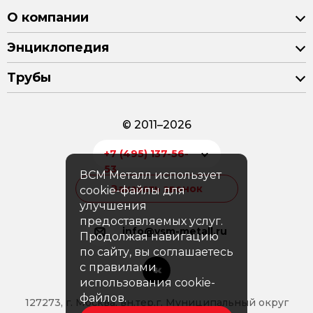
О компании
Энциклопедия
Трубы
© 2011–2026
+7 (495) 137-56-
53
ВСМ Металл использует
Заказать звонок
cookie-файлы для
улучшения
предоставляемых услуг.
info@vsm-metall.ru
Продолжая навигацию
по сайту, вы соглашаетесь
с правилами
использования cookie-
файлов.
127273, г. Москва, вн.тер.г. Муниципальный округ