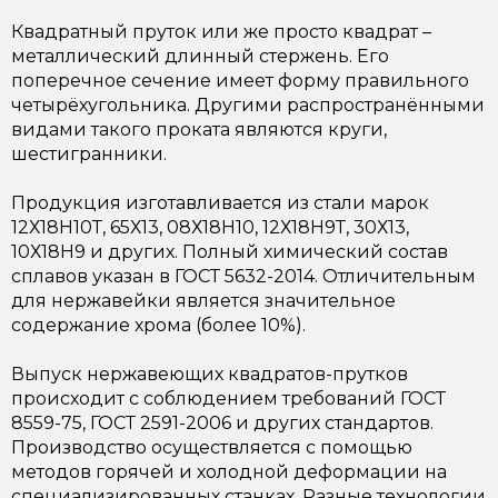
Квадратный пруток или же просто квадрат –
металлический длинный стержень. Его
поперечное сечение имеет форму правильного
четырёхугольника. Другими распространёнными
видами такого проката являются круги,
шестигранники.
Продукция изготавливается из стали марок
12Х18Н10Т,
65Х13
, 08Х18Н10, 12Х18Н9Т, 30Х13,
10Х18Н9
и других. Полный химический состав
сплавов указан в ГОСТ 5632-2014. Отличительным
для нержавейки является значительное
содержание хрома (более 10%).
Выпуск нержавеющих квадратов-прутков
происходит с соблюдением требований ГОСТ
8559-75,
ГОСТ 2591-2006
и других стандартов.
Производство осуществляется с помощью
методов горячей и холодной деформации на
специализированных станках. Разные технологии