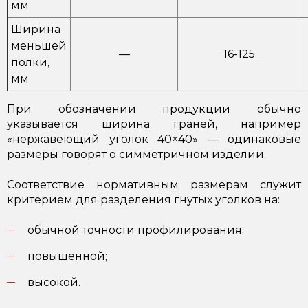
мм
Ширина
меньшей
—
16-125
полки,
мм
При обозначении продукции обычно
указывается ширина граней, например
«нержавеющий уголок 40×40» — одинаковые
размеры говорят о симметричном изделии.
Соответствие нормативным размерам служит
критерием для разделения гнутых уголков на:
обычной точности профилирования;
повышенной;
высокой.