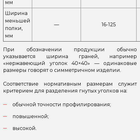
мм
Ширина
меньшей
—
16-125
полки,
мм
При обозначении продукции обычно
указывается ширина граней, например
«нержавеющий уголок 40×40» — одинаковые
размеры говорят о симметричном изделии.
Соответствие нормативным размерам служит
критерием для разделения гнутых уголков на:
обычной точности профилирования;
повышенной;
высокой.