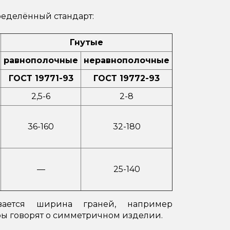
ределённый стандарт:
Гнутые
равнополочные
неравнополочные
ГОСТ 19771-93
ГОСТ 19772-93
2,5-6
2-8
36-160
32-180
—
25-140
ается ширина граней, например
ы говорят о симметричном изделии.