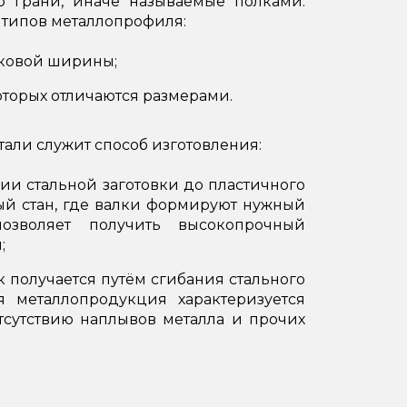
о грани, иначе называемые полками.
 типов металлопрофиля:
аковой ширины;
торых отличаются размерами.
али служит способ изготовления:
нии стальной заготовки до пластичного
ный стан, где валки формируют нужный
озволяет получить высокопрочный
;
к получается путём сгибания стального
я металлопродукция характеризуется
тсутствию наплывов металла и прочих