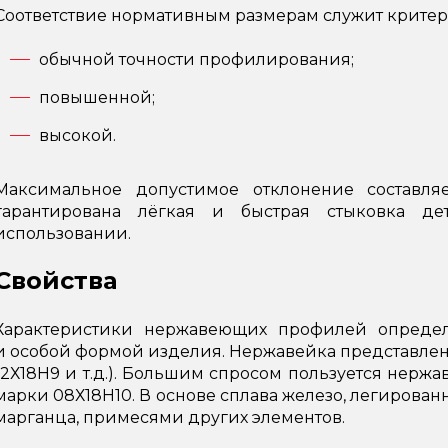
Соответствие нормативным размерам служит критери
обычной точности профилирования;
повышенной;
высокой.
Максимальное допустимое отклонение составля
гарантирована лёгкая и быстрая стыковка д
использовании.
Свойства
Характеристики нержавеющих профилей определ
и особой формой изделия. Нержавейка представлен
12Х18Н9 и т.д.). Большим спросом пользуется нержа
марки 08Х18Н10. В основе сплава железо, легированно
марганца, примесями других элементов.