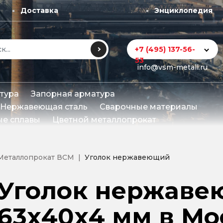
Доставка
Энциклопедия
+7 (495) 137-56-
53
info@vsm-metall.ru
тура
Запорная арматура
Нержавеющая сталь
Сварочные материалы
е сплавы
Цветной металлопрокат
Металлопрокат ВСМ
Уголок нержавеющий
Уголок нержав
63х40х4 мм в Мо