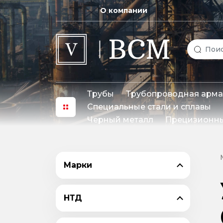
О компании
Трубы
Трубопроводная арма
Специальные стали и сплавы
Черный металл
Прецизионны
Марки
НТД