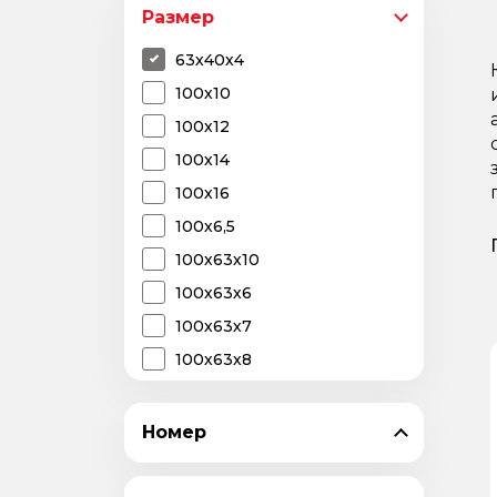
Размер
63х40х4
100х10
100х12
100х14
100х16
100х6,5
100х63х10
100х63х6
100х63х7
100х63х8
100х65х10
100х65х8
Номер
100х7
100х8