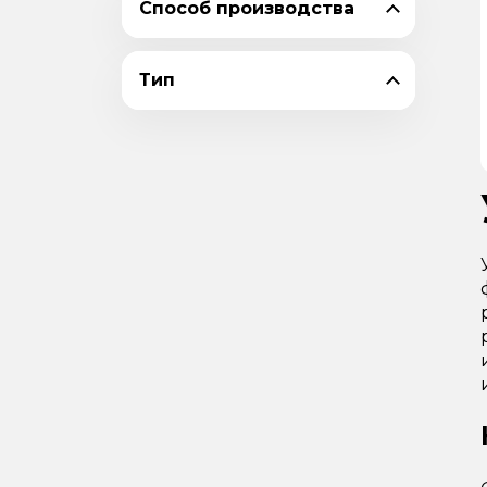
Способ производства
110х7
110х70х6,5
Тип
110х70х8
110х8
125х10
125х12
125х14
125х16
125х8
125х80х10
125х80х12
125х80х7
125х80х8
125х9
140х10