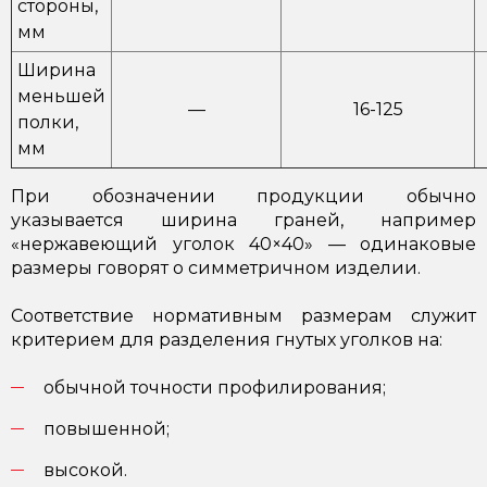
стороны,
мм
Ширина
меньшей
—
16-125
полки,
мм
При обозначении продукции обычно
указывается ширина граней, например
«нержавеющий уголок 40×40» — одинаковые
размеры говорят о симметричном изделии.
Соответствие нормативным размерам служит
критерием для разделения гнутых уголков на:
обычной точности профилирования;
повышенной;
высокой.