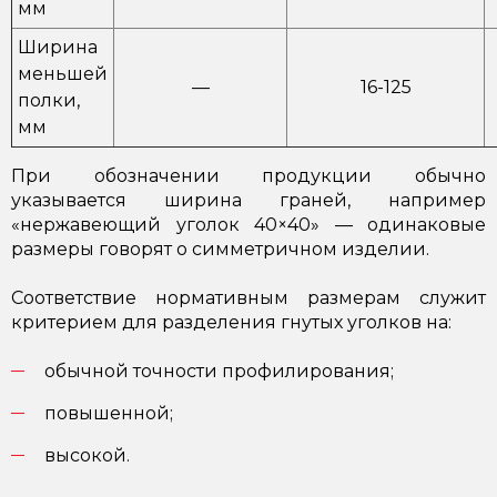
мм
Ширина
меньшей
—
16-125
полки,
мм
При обозначении продукции обычно
указывается ширина граней, например
«нержавеющий уголок 40×40» — одинаковые
размеры говорят о симметричном изделии.
Соответствие нормативным размерам служит
критерием для разделения гнутых уголков на:
обычной точности профилирования;
повышенной;
высокой.