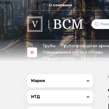
О компании
Трубы
Трубопроводная арма
Специальные стали и сплавы
Черный металл
Прецизионны
Марки
НТД