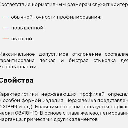
Соответствие нормативным размерам служит критери
обычной точности профилирования;
повышенной;
высокой.
Максимальное допустимое отклонение составля
гарантирована лёгкая и быстрая стыковка д
использовании.
Свойства
Характеристики нержавеющих профилей определ
и особой формой изделия. Нержавейка представлен
12Х18Н9 и т.д.). Большим спросом пользуется нержа
марки 08Х18Н10. В основе сплава железо, легированно
марганца, примесями других элементов.