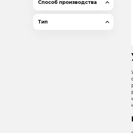
Способ производства
110х7
110х70х6,5
Тип
110х70х8
110х8
125х10
125х12
125х14
125х16
125х8
125х80х10
125х80х12
125х80х7
125х80х8
125х9
140х10