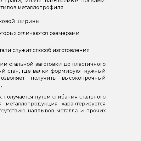
о грани, иначе называемые полками.
 типов металлопрофиля:
аковой ширины;
торых отличаются размерами.
али служит способ изготовления:
нии стальной заготовки до пластичного
ный стан, где валки формируют нужный
озволяет получить высокопрочный
;
к получается путём сгибания стального
я металлопродукция характеризуется
тсутствию наплывов металла и прочих