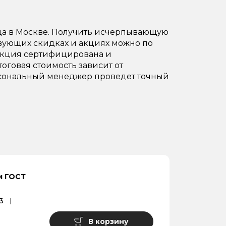
да в Москве. Получить исчерпывающую
твующих скидках и акциях можно по
одукция сертифицирована и
тоговая стоимость зависит от
Персональный менеджер проведет точный
м ГОСТ
3
В корзину