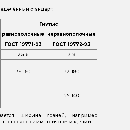
ределённый стандарт:
Гнутые
равнополочные
неравнополочные
ГОСТ 19771-93
ГОСТ 19772-93
2,5-6
2-8
36-160
32-180
—
25-140
ается ширина граней, например
ы говорят о симметричном изделии.