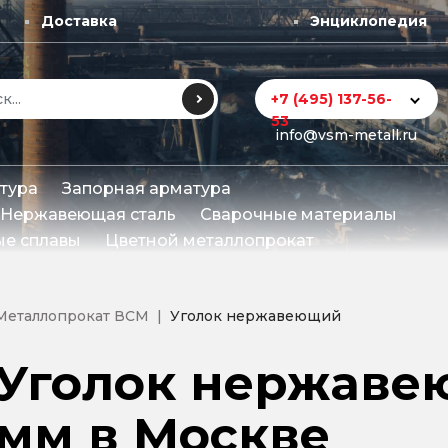
Доставка
Энциклопедия
+7 (495) 137-56-
53
info@vsm-metall.ru
тура
Запорная арматура
Нержавеющая сталь
Сварочные материалы
е сплавы
Цветной металлопрокат
Металлопрокат ВСМ
Уголок нержавеющий
Уголок нержаве
мм в Москве