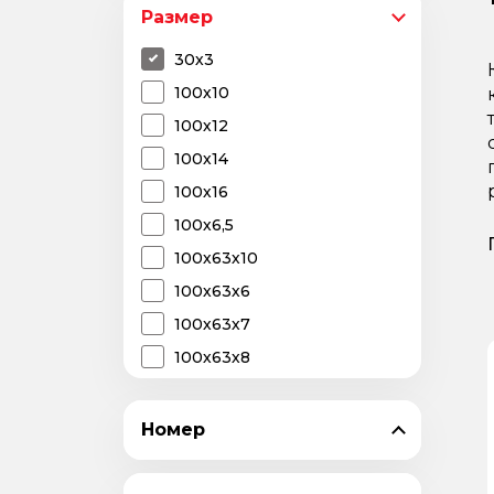
Размер
30х3
100х10
100х12
100х14
100х16
100х6,5
100х63х10
100х63х6
100х63х7
100х63х8
100х65х10
100х65х8
Номер
100х7
100х8