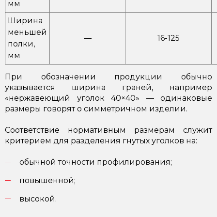
мм
Ширина
меньшей
—
16-125
полки,
мм
При обозначении продукции обычно
указывается ширина граней, например
«нержавеющий уголок 40×40» — одинаковые
размеры говорят о симметричном изделии.
Соответствие нормативным размерам служит
критерием для разделения гнутых уголков на:
обычной точности профилирования;
повышенной;
высокой.