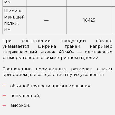
мм
Ширина
меньшей
—
16-125
полки,
мм
При обозначении продукции обычно
указывается ширина граней, например
«нержавеющий уголок 40×40» — одинаковые
размеры говорят о симметричном изделии.
Соответствие нормативным размерам служит
критерием для разделения гнутых уголков на:
обычной точности профилирования;
повышенной;
высокой.