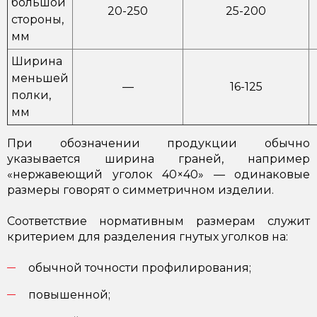
большой
20-250
25-200
стороны,
мм
Ширина
меньшей
—
16-125
полки,
мм
При обозначении продукции обычно
указывается ширина граней, например
«нержавеющий уголок 40×40» — одинаковые
размеры говорят о симметричном изделии.
Соответствие нормативным размерам служит
критерием для разделения гнутых уголков на:
обычной точности профилирования;
повышенной;