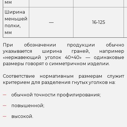
мм
Ширина
меньшей
—
16-125
полки,
мм
При обозначении продукции обычно
указывается ширина граней, например
«нержавеющий уголок 40×40» — одинаковые
размеры говорят о симметричном изделии.
Соответствие нормативным размерам служит
критерием для разделения гнутых уголков на:
обычной точности профилирования;
повышенной;
высокой.