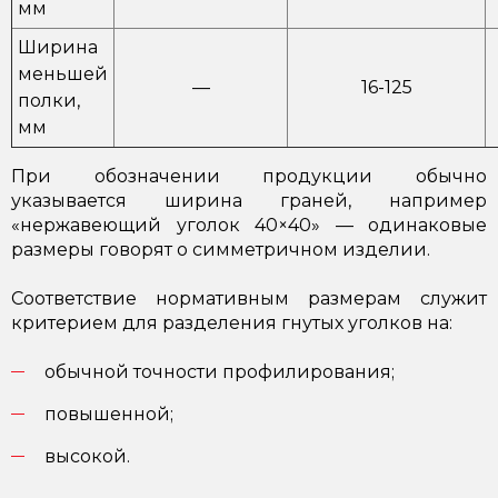
мм
Ширина
меньшей
—
16-125
полки,
мм
При обозначении продукции обычно
указывается ширина граней, например
«нержавеющий уголок 40×40» — одинаковые
размеры говорят о симметричном изделии.
Соответствие нормативным размерам служит
критерием для разделения гнутых уголков на:
обычной точности профилирования;
повышенной;
высокой.