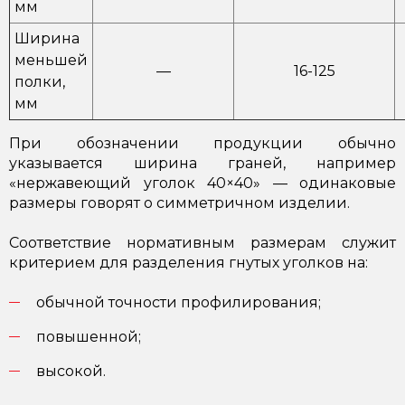
мм
Ширина
меньшей
—
16-125
полки,
мм
При обозначении продукции обычно
указывается ширина граней, например
«нержавеющий уголок 40×40» — одинаковые
размеры говорят о симметричном изделии.
Соответствие нормативным размерам служит
критерием для разделения гнутых уголков на:
обычной точности профилирования;
повышенной;
высокой.