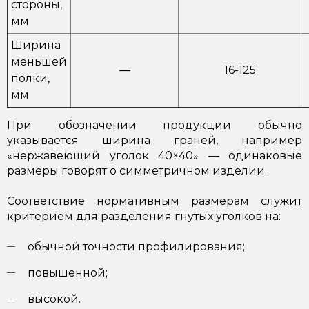
стороны,
мм
Ширина
меньшей
—
16-125
полки,
мм
При обозначении продукции обычно
указывается ширина граней, например
«нержавеющий уголок 40×40» — одинаковые
размеры говорят о симметричном изделии.
Соответствие нормативным размерам служит
критерием для разделения гнутых уголков на:
обычной точности профилирования;
повышенной;
высокой.