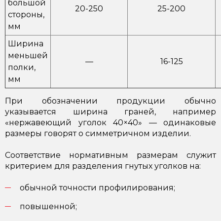
большой
20-250
25-200
стороны,
мм
Ширина
меньшей
—
16-125
полки,
мм
При обозначении продукции обычно
указывается ширина граней, например
«нержавеющий уголок 40×40» — одинаковые
размеры говорят о симметричном изделии.
Соответствие нормативным размерам служит
критерием для разделения гнутых уголков на:
обычной точности профилирования;
повышенной;