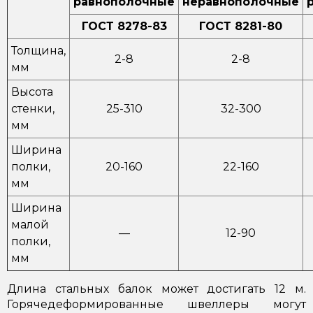
равнополочные
неравнополочные
ГОСТ 8278-83
ГОСТ 8281-80
Толщина,
2-8
2-8
мм
Высота
стенки,
25-310
32-300
мм
Ширина
полки,
20-160
22-160
мм
Ширина
малой
—
12-90
полки,
мм
Длина стальных балок может достигать 12 м.
Горячедеформированные швеллеры могут