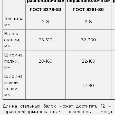
равнополочные
неравнополочные
ГОСТ 8278-83
ГОСТ 8281-80
Толщина,
2-8
2-8
мм
Высота
стенки,
25-310
32-300
мм
Ширина
полки,
20-160
22-160
мм
Ширина
малой
—
12-90
полки,
мм
Длина стальных балок может достигать 12 м.
Горячедеформированные швеллеры могут