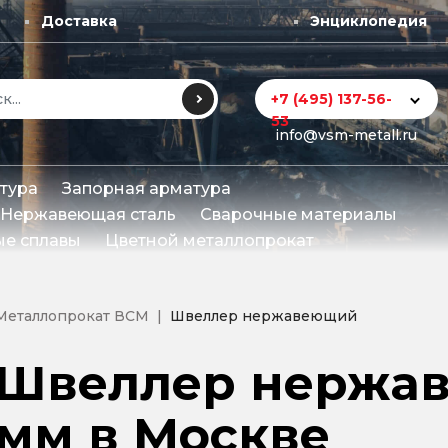
Доставка
Энциклопедия
+7 (495) 137-56-
53
info@vsm-metall.ru
тура
Запорная арматура
Нержавеющая сталь
Сварочные материалы
е сплавы
Цветной металлопрокат
Металлопрокат ВСМ
Швеллер нержавеющий
Швеллер нержа
мм в Москве