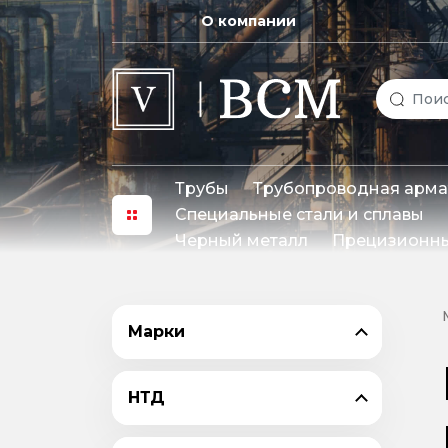
О компании
Трубы
Трубопроводная арма
Специальные стали и сплавы
Черный металл
Прецизионны
Марки
НТД