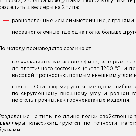
полками, и стенки между ними. Полки могут иметь 
разделить швеллеры на 2 типа:
равнополочные или симметричные, с гранями
неравнополочные, где одна полка больше друг
По методу производства различают:
горячекатаные металлопрофили, которые изго
до пластичного состояния (около 1200 °C) и пр
высокой прочностью, прямым внешним углом 
гнутые. Они формируются методом гибки л
по скруглённому внешнему углу и ровной г
не столь прочны, как горячекатаные изделия.
Разделение на типы по длине полки свойственно т
швеллеры классифицируются по точности изгот
буквами: