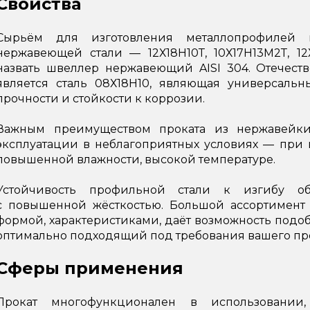
Свойства
Сырьём для изготовления металлопрофилей 
нержавеющей стали — 12Х18Н10Т, 10Х17Н13М2Т, 
назвать швеллер нержавеющий AISI 304. Отечест
является сталь 08Х18Н10, являющая универсаль
прочности и стойкости к коррозии.
Важным преимуществом проката из нержавейки 
эксплуатации в неблагоприятных условиях — при 
повышенной влажности, высокой температуре.
Устойчивость профильной стали к изгибу об
с повышенной жёсткостью. Большой ассортимент
формой, характеристиками, даёт возможность подо
оптимально подходящий под требования вашего про
Сферы применения
Прокат многофункционален в использовании,