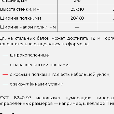
Толщина, мм
2-8
Высота стенки, мм
25-310
Ширина полки, мм
20-160
Ширина малой полки, мм
—
Длина стальных балок может достигать 12 м. Го
дополнительно разделяться по форме на:
широкополочные;
с параллельными полками;
с косыми полками, где есть небольшой уклон;
с закруглёнными углами.
ГОСТ 8240-97 использует нумерацию типораз
определённых размеров — например, швеллер 5П ил