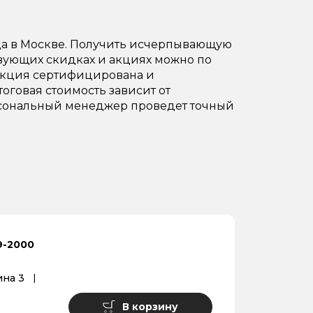
да в Москве. Получить исчерпывающую
твующих скидках и акциях можно по
одукция сертифицирована и
тоговая стоимость зависит от
Персональный менеджер проведет точный
9-2000
на 3
В корзину