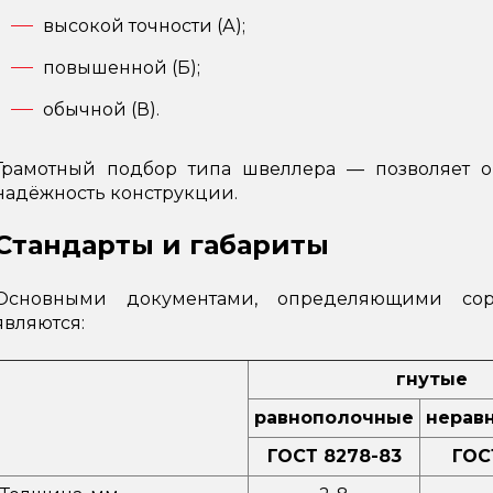
высокой точности (А);
повышенной (Б);
обычной (В).
Грамотный подбор типа швеллера — позволяет о
надёжность конструкции.
Стандарты и габариты
Основными документами, определяющими сор
являются:
гнутые
равнополочные
нерав
ГОСТ 8278-83
ГОС