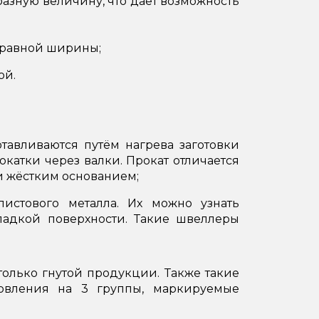
разную величину, что даёт возможность
 равной ширины;
ой.
тавливаются путём нагрева заготовки
окатки через валки. Прокат отличается
и жёстким основанием;
истового металла. Их можно узнать
ладкой поверхности. Такие швеллеры
олько гнутой продукции. Также такие
овления на 3 группы, маркируемые