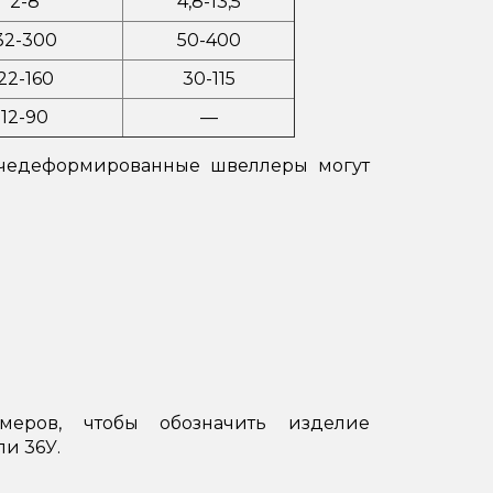
2-8
4,8-13,5
32-300
50-400
22-160
30-115
12-90
—
рячедеформированные швеллеры могут
меров, чтобы обозначить изделие
и 36У.