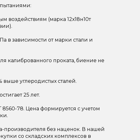
пытаниями:
м воздействиям (марка 12х18н10т
зии).
Па в зависимости от марки стали и
для калиброванного проката, биение не
% выше углеродистых сталей.
стигает 25 лет.
 8560-78. Цена формируется с учетом
ки.
-производителя без наценок. В нашей
окупки со складских комплексов в