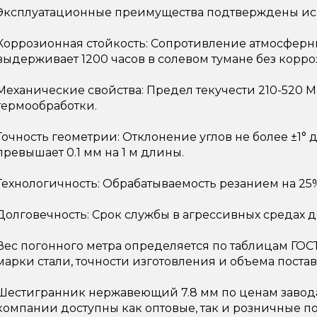
Эксплуатационные преимущества подтверждены ис
Коррозионная стойкость: Сопротивление атмосферны
выдерживает 1200 часов в солевом тумане без корро
Механические свойства: Предел текучести 210-520 М
термообработки.
Точность геометрии: Отклонение углов не более ±1° 
превышает 0.1 мм на 1 м длины.
Технологичность: Обрабатываемость резанием на 25
Долговечность: Срок службы в агрессивных средах до
Вес погонного метра определяется по таблицам ГОСТ
марки стали, точности изготовления и объема постав
Шестигранник нержавеющий 7.8 мм по ценам завода
компании доступны как оптовые, так и розничные п