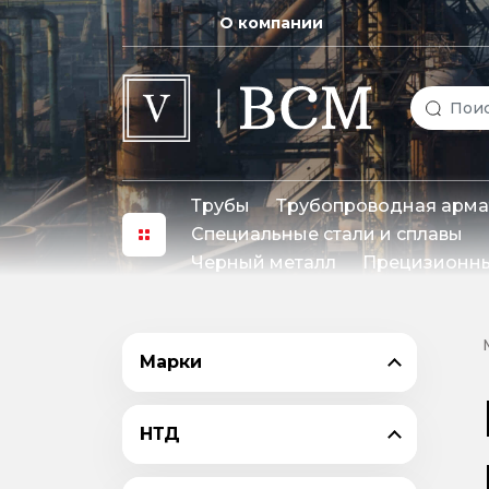
О компании
Трубы
Трубопроводная арма
Специальные стали и сплавы
Черный металл
Прецизионны
Марки
НТД