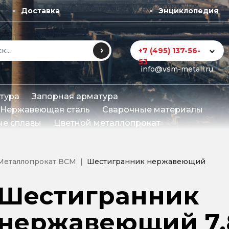
Доставка
Энциклопедия
+7 (495) 137-56-
53
info@vsm-metall.ru
тура
Запорная арматура
Нержавеющая сталь
Сварочные материалы
е сплавы
Цветной металлопрокат
Металлопрокат ВСМ
Шестигранник нержавеющий
Шестигранник
нержавеющий 7.