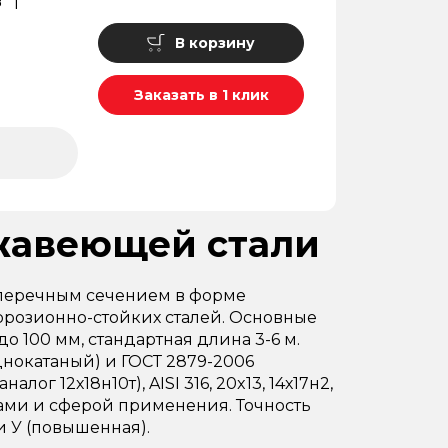
8
В корзину
Заказать в 1 клик
жавеющей стали
перечным сечением в форме
розионно-стойких сталей. Основные
до 100 мм, стандартная длина 3-6 м.
днокатаный) и ГОСТ 2879-2006
лог 12х18н10т), AISI 316, 20x13, 14х17н2,
ми и сферой применения. Точность
и У (повышенная).