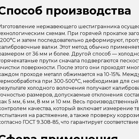
Способ производства
Изготовление нержавеющего шестигранника осущес
технологическим схемам. При горячей прокатке заго
1200°C и затем последовательно деформируют, про
калибровочные валки. Этот метод обычно применяе
размером от 36 мм и более. Другой способ — холодн
горячекатаные прутки сначала подвергаются пескос
очистки поверхности. После этого они проходят мно
каждом проходе металл обжимается на 10-15%. Меж
термообработка при 300-500°C, необходимая для сн
результате холодного волочения получают калибро
точностью размеров, допускаемые отклонения состав
как 5 мм, 6 мм, 8 мм и 10 мм. Весь производственны
контролем качества, который включает измерение тв
испытания на растяжение, а также проверку корроз
согласно ГОСТ 9.308-85, что гарантирует соответств