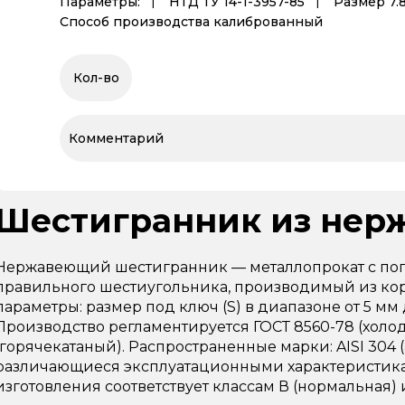
Параметры:
НТД ТУ 14-1-3957-85
Размер 7.
Способ производства калиброванный
Шестигранник из нер
Нержавеющий шестигранник — металлопрокат с по
правильного шестиугольника, производимый из кор
параметры: размер под ключ (S) в диапазоне от 5 мм 
Производство регламентируется ГОСТ 8560-78 (холо
(горячекатаный). Распространенные марки: AISI 304 (ана
различающиеся эксплуатационными характеристика
изготовления соответствует классам В (нормальная) 