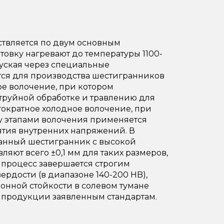
твляется по двум основным
товку нагревают до температуры 1100-
пуская через специальные
тся для производства шестигранников
ое волочение, при котором
труйной обработке и травлению для
гократное холодное волочение, при
ду этапами волочения применяется
ятия внутренних напряжений. В
ванный шестигранник с высокой
ляют всего ±0,1 мм для таких размеров,
й процесс завершается строгим
ердости (в диапазоне 140-200 HB),
ионной стойкости в солевом тумане
ие продукции заявленным стандартам.