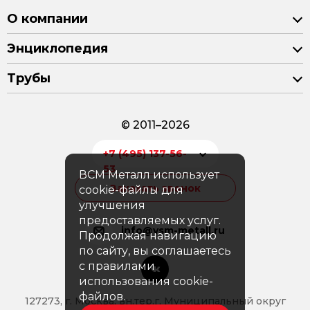
О компании
Энциклопедия
Трубы
© 2011–2026
+7 (495) 137-56-
53
ВСМ Металл использует
Заказать звонок
cookie-файлы для
улучшения
предоставляемых услуг.
info@vsm-metall.ru
Продолжая навигацию
по сайту, вы соглашаетесь
с правилами
использования cookie-
файлов.
127273, г. Москва, вн.тер.г. Муниципальный округ