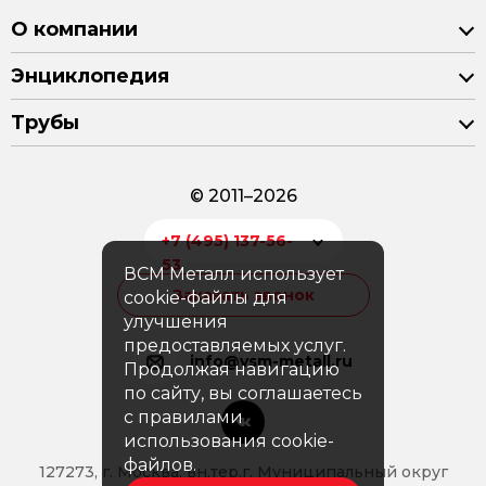
О компании
Энциклопедия
Трубы
© 2011–2026
+7 (495) 137-56-
53
ВСМ Металл использует
Заказать звонок
cookie-файлы для
улучшения
предоставляемых услуг.
info@vsm-metall.ru
Продолжая навигацию
по сайту, вы соглашаетесь
с правилами
использования cookie-
файлов.
127273, г. Москва, вн.тер.г. Муниципальный округ