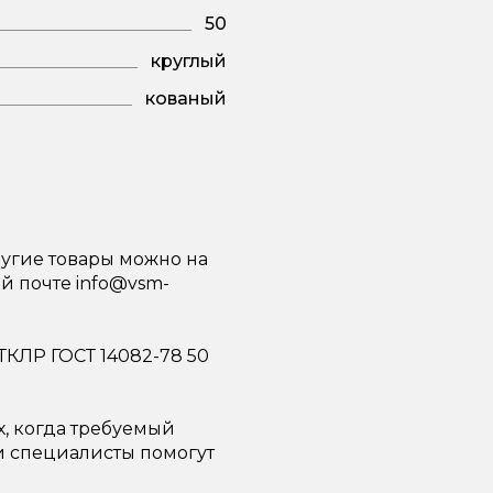
50
круглый
кованый
ругие товары можно на
ой почте info@vsm-
ТКЛР ГОСТ 14082-78 50
х, когда требуемый
ши специалисты помогут