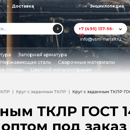
Доставка
Энциклопедия
+7 (495) 137-56-
53
info@vsm-metall.ru
тура
Запорная арматура
Нержавеющая сталь
Сварочные материалы
е сплавы
Цветной металлопрокат
ТКЛР
Круг с заданным ТКЛР
Круг с заданным ТКЛР ГО
нным ТКЛР ГОСТ 1
оптом под заказ 