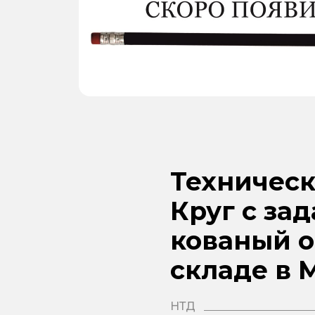
Техническ
Круг с за
кованый о
складе в 
НТД