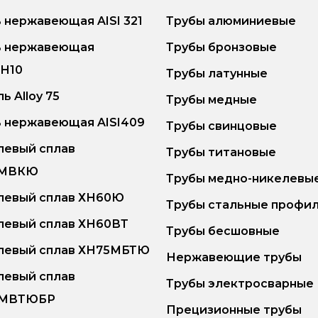
 нержавеющая AISI 321
Трубы алюминиевые
ь нержавеющая
Трубы бронзовые
8Н10
Трубы латунные
ь Alloy 75
Трубы медные
 нержавеющая AISI409
Трубы свинцовые
левый сплав
Трубы титановые
6МВКЮ
Трубы медно-никелевы
левый сплав ХН60Ю
Трубы стальные профи
левый сплав ХН60ВТ
Трубы бесшовные
левый сплав ХН75МБТЮ
Нержавеющие трубы
левый сплав
Трубы электросварные
5МВТЮБР
Прецизионные трубы