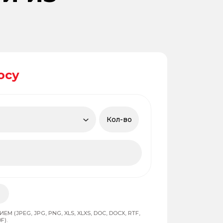
осу
 (JPEG, JPG, PNG, XLS, XLXS, DOC, DOCX, RTF,
F).