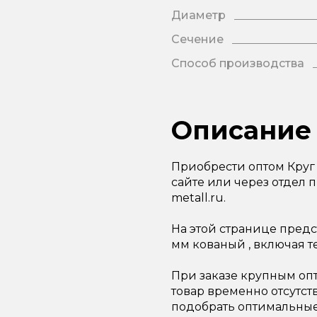
Диаметр
Сечение
Способ производства
Описание
Приобрести оптом Круг
сайте или через отдел п
metall.ru.
На этой странице пред
мм кованый , включая т
При заказе крупным опт
товар временно отсутст
подобрать оптимальные