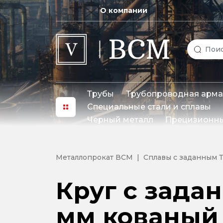
О компании
Трубы
Трубопроводная арма
Специальные стали и сплавы
Черный металл
Прецизионны
Металлопрокат ВСМ
Сплавы с заданным 
Круг с зада
мм кованый 