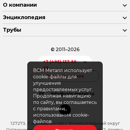
О компании
Энциклопедия
Трубы
© 2011–2026
+7 (495) 137-56-
53
ВСМ Металл использует
Заказать звонок
cookie-файлы для
улучшения
предоставляемых услуг.
info@vsm-metall.ru
Продолжая навигацию
по сайту, вы соглашаетесь
с правилами
использования cookie-
файлов.
127273, г. Москва, вн.тер.г. Муниципальный округ
Останкинский, Аллея Берёзовая, д. 14б, стр. 2, помещ.