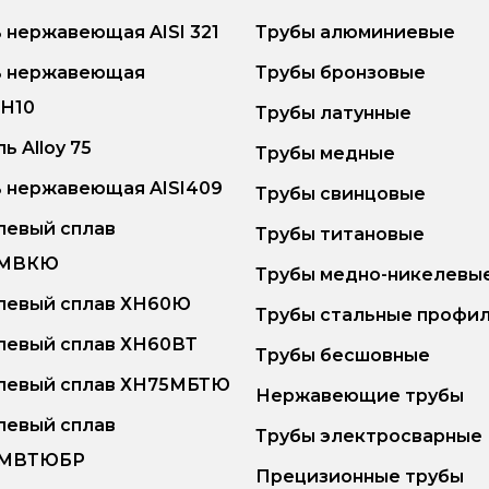
 нержавеющая AISI 321
Трубы алюминиевые
ь нержавеющая
Трубы бронзовые
8Н10
Трубы латунные
ь Alloy 75
Трубы медные
 нержавеющая AISI409
Трубы свинцовые
левый сплав
Трубы титановые
6МВКЮ
Трубы медно-никелевы
левый сплав ХН60Ю
Трубы стальные профи
левый сплав ХН60ВТ
Трубы бесшовные
левый сплав ХН75МБТЮ
Нержавеющие трубы
левый сплав
Трубы электросварные
5МВТЮБР
Прецизионные трубы