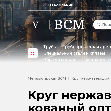
О компании
Трубы
Трубопроводная арма
Специальные стали и сплавы
Черный металл
Прецизионны
Металлопрокат ВСМ
Круг нержавеющий
Круг нержав
кованый опт