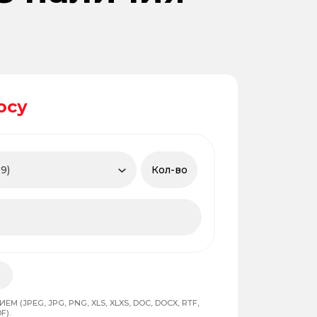
осу
 (JPEG, JPG, PNG, XLS, XLXS, DOC, DOCX, RTF,
F).