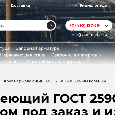
Доставка
Энциклопедия
+7 (495) 137-56-
53
info@vsm-metall.ru
тура
Запорная арматура
Нержавеющая сталь
Сварочные материалы
е сплавы
Цветной металлопрокат
Круг нержавеющий ГОСТ 2590-2006 65 мм кованый
еющий ГОСТ 2590
ом под заказ и 