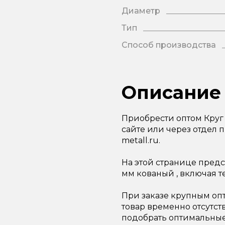
Диаметр
Тип
Способ производства
Описание
Приобрести оптом Круг
сайте или через отдел п
metall.ru.
На этой странице пред
мм кованый , включая т
При заказе крупным опт
товар временно отсутст
подобрать оптимальные