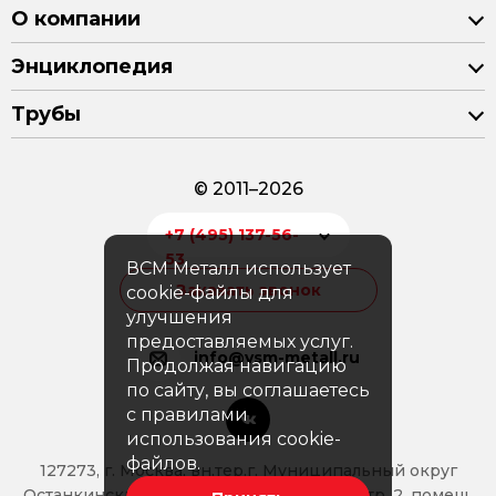
О компании
Энциклопедия
Трубы
© 2011–2026
+7 (495) 137-56-
53
ВСМ Металл использует
Заказать звонок
cookie-файлы для
улучшения
предоставляемых услуг.
info@vsm-metall.ru
Продолжая навигацию
по сайту, вы соглашаетесь
с правилами
использования cookie-
файлов.
127273, г. Москва, вн.тер.г. Муниципальный округ
Останкинский, Аллея Берёзовая, д. 14б, стр. 2, помещ.