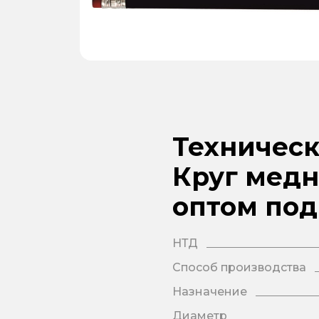
Техническ
Круг медн
оптом под
НТД
Способ производства
Назначение
Диаметр