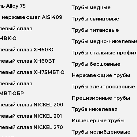
ь Alloy 75
Трубы медные
 нержавеющая AISI409
Трубы свинцовые
левый сплав
Трубы титановые
6МВКЮ
Трубы медно-никелевы
левый сплав ХН60Ю
Трубы стальные профи
левый сплав ХН60ВТ
Трубы бесшовные
левый сплав ХН75МБТЮ
Нержавеющие трубы
левый сплав
Трубы электросварные
5МВТЮБР
Прецизионные трубы
евый сплав NICKEL 200
Труба никелевая
евый сплав NICKEL 201
Инженерные трубы
евый сплав NICKEL 270
Трубы молибденовые