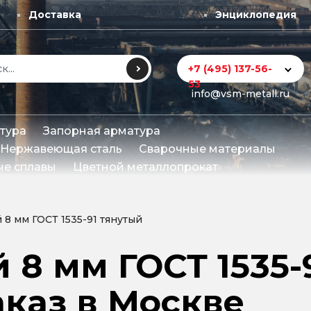
Доставка
Энциклопедия
+7 (495) 137-56-
53
info@vsm-metall.ru
тура
Запорная арматура
Нержавеющая сталь
Сварочные материалы
е сплавы
Цветной металлопрокат
 8 мм ГОСТ 1535-91 тянутый
 8 мм ГОСТ 1535-
аказ в Москве