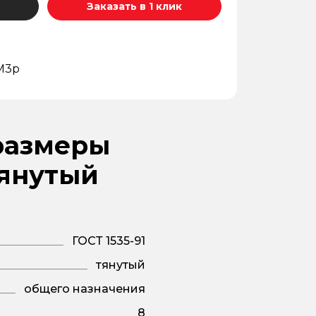
Заказать в 1 клик
М3р
размеры
тянутый
ГОСТ 1535-91
тянутый
общего назначения
8