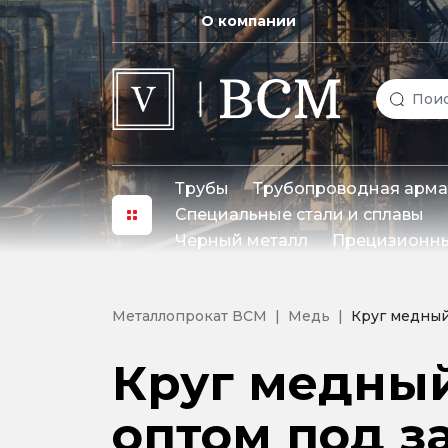
О компании
Трубы
Трубопроводная арма
Специальные стали и сплавы
Черный металл
Прецизионны
Металлопрокат ВСМ
Медь
Круг медный
Круг медный
оптом под з