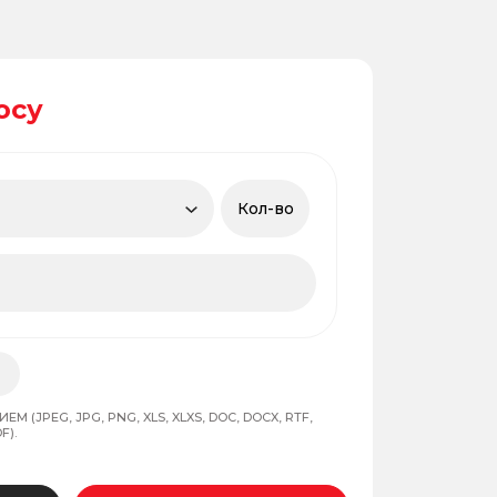
осу
 (JPEG, JPG, PNG, XLS, XLXS, DOC, DOCX, RTF,
F).