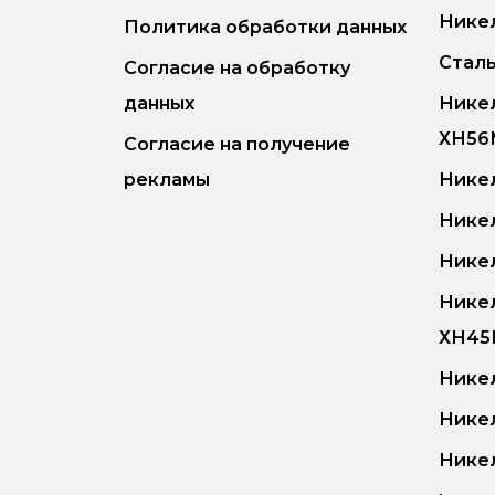
Никел
Политика обработки данных
Сталь
Согласие на обработку
данных
Нике
ХН5
Согласие на получение
рекламы
Нике
Нике
Нике
Нике
ХН4
Никел
Никел
Никел