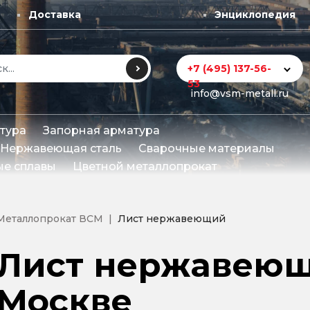
Доставка
Энциклопедия
+7 (495) 137-56-
53
info@vsm-metall.ru
тура
Запорная арматура
Нержавеющая сталь
Сварочные материалы
е сплавы
Цветной металлопрокат
Металлопрокат ВСМ
Лист нержавеющий
Лист нержавеющ
Москве