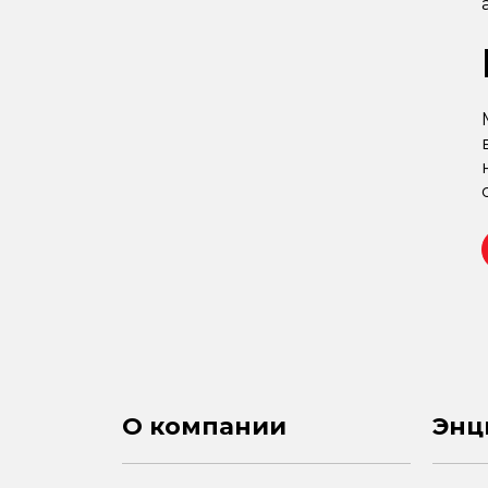
8.5
9
9.5
О компании
Энц