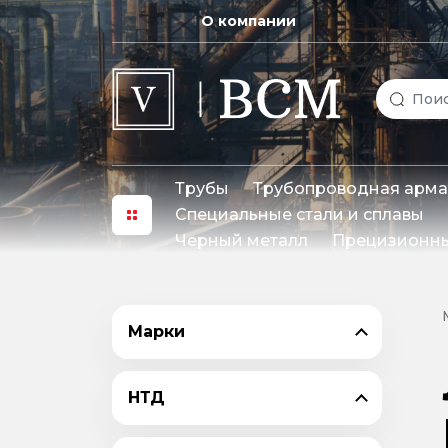
О компании
Трубы
Трубопроводная арма
Специальные стали и сплавы
Черный металл
Прецизионны
Марки
НТД