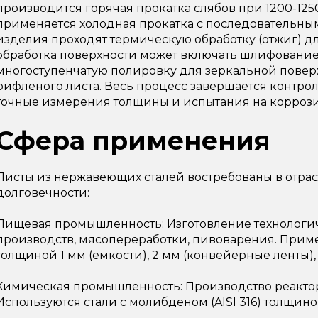
производится горячая прокатка слябов при 1200-125
применяется холодная прокатка с последовательны
изделия проходят термическую обработку (отжиг) 
обработка поверхности может включать шлифование,
многоступенчатую полировку для зеркальной повер
рифленого листа. Весь процесс завершается контр
точные измерения толщины и испытания на коррози
Сфера применения
Листы из нержавеющих сталей востребованы в отра
долговечности:
Пищевая промышленность: Изготовление технологи
производств, мясопереработки, пивоварения. Приме
толщиной 1 мм (емкости), 2 мм (конвейерные ленты),
Химическая промышленность: Производство реактор
Используются стали с молибденом (AISI 316) толщино