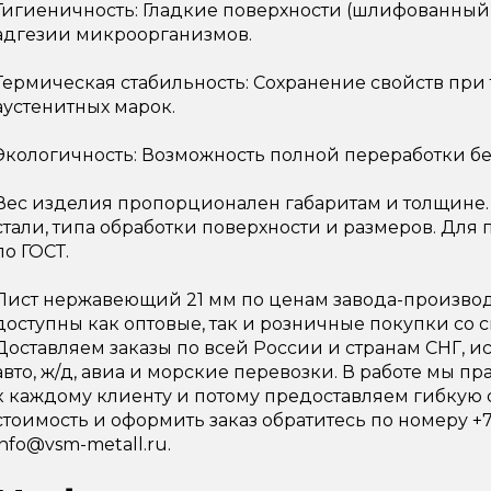
Гигиеничность: Гладкие поверхности (шлифованный,
адгезии микроорганизмов.
Термическая стабильность: Сохранение свойств при 
аустенитных марок.
Экологичность: Возможность полной переработки без
Вес изделия пропорционален габаритам и толщине.
стали, типа обработки поверхности и размеров. Для
по ГОСТ.
Лист нержавеющий 21 мм по ценам завода-производ
доступны как оптовые, так и розничные покупки со 
Доставляем заказы по всей России и странам СНГ, и
авто, ж/д, авиа и морские перевозки. В работе мы
к каждому клиенту и потому предоставляем гибкую с
стоимость и оформить заказ обратитесь по номеру +7 
info@vsm-metall.ru.