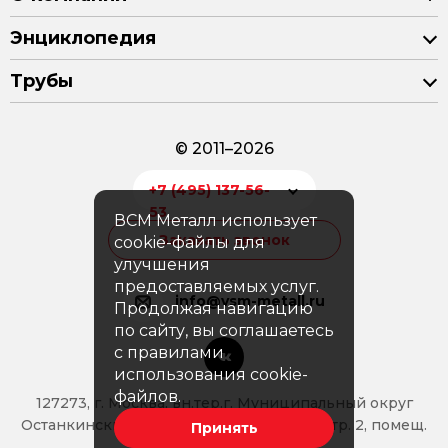
Энциклопедия
Трубы
© 2011–2026
+7 (495) 137-56-
53
ВСМ Металл использует
Заказать звонок
cookie-файлы для
улучшения
предоставляемых услуг.
info@vsm-metall.ru
Продолжая навигацию
по сайту, вы соглашаетесь
с правилами
использования cookie-
файлов.
127273, г. Москва, вн.тер.г. Муниципальный округ
Останкинский, Аллея Берёзовая, д. 14б, стр. 2, помещ.
Принять
6/1